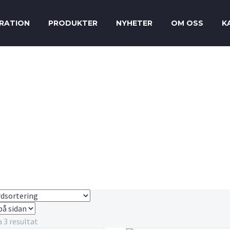
IRATION
PRODUKTER
NYHETER
OM OSS
K
EUROKABEL
a 3 resultat