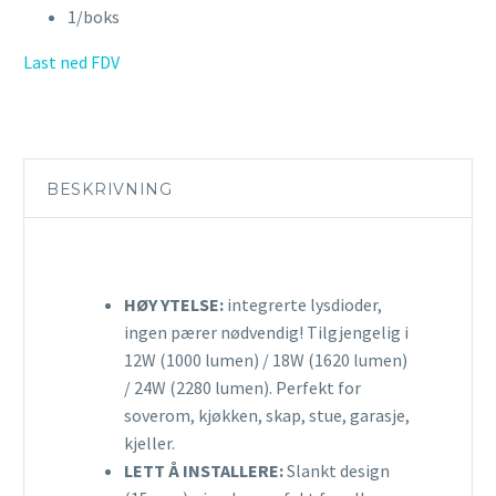
1/boks
Last ned FDV
BESKRIVNING
HØY YTELSE:
integrerte lysdioder,
ingen pærer nødvendig! Tilgjengelig i
12W (1000 lumen) / 18W (1620 lumen)
/ 24W (2280 lumen). Perfekt for
soverom, kjøkken, skap, stue, garasje,
kjeller.
LETT Å INSTALLERE:
Slankt design