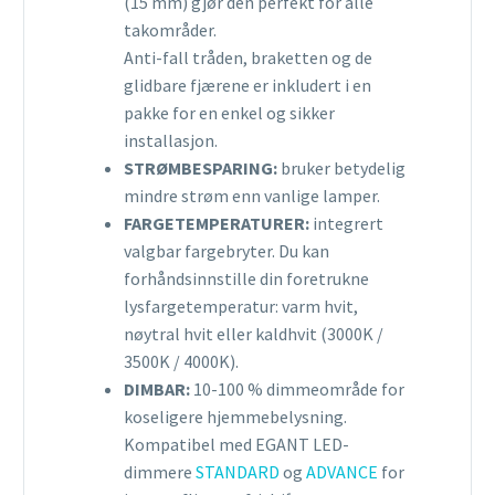
(15 mm) gjør den perfekt for alle
takområder.
Anti-fall tråden, braketten og de
glidbare fjærene er inkludert i en
pakke for en enkel og sikker
installasjon.
STRØMBESPARING:
bruker betydelig
mindre strøm enn vanlige lamper.
FARGETEMPERATURER:
integrert
valgbar fargebryter. Du kan
forhåndsinnstille din foretrukne
lysfargetemperatur: varm hvit,
nøytral hvit eller kaldhvit (3000K /
3500K / 4000K).
DIMBAR:
10-100 % dimmeområde for
koseligere hjemmebelysning.
Kompatibel med EGANT LED-
dimmere
STANDARD
og
ADVANCE
for