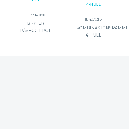
El. nr. 1400360
El. nr. 1419814
BRYTER
KOMBINASJONSRAMME
PÅVEGG 1-POL
4-HULL