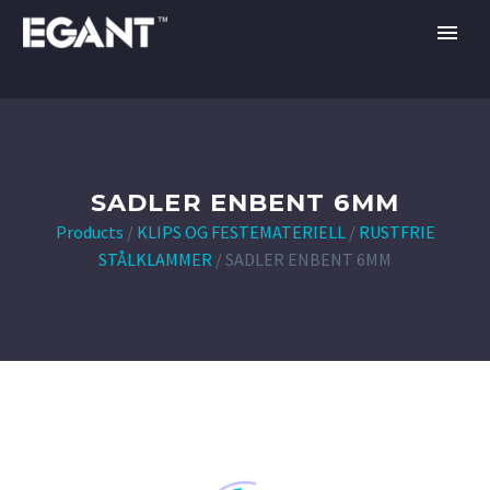
SADLER ENBENT 6MM
Products
/
KLIPS OG FESTEMATERIELL
/
RUSTFRIE
STÅLKLAMMER
/
SADLER ENBENT 6MM