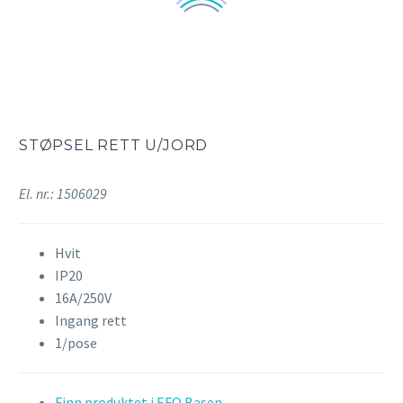
STØPSEL RETT U/JORD
El. nr.: 1506029
Hvit
IP20
16A/250V
Ingang rett
1/pose
Finn produktet i EFO Basen