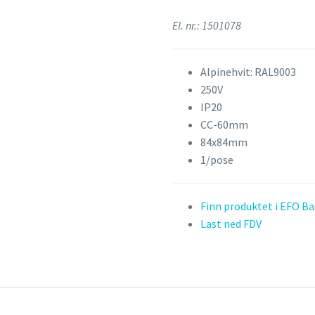
El. nr.: 1501078
Alpinehvit: RAL9003
250V
IP20
CC-60mm
84x84mm
1/pose
Finn produktet i EFO B
Last ned FDV