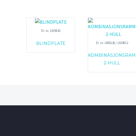
El. nr. 1419820
El. nr. 1400126 / 1419812
BLINDPLATE
KOMBINASJONSRA
2-HULL