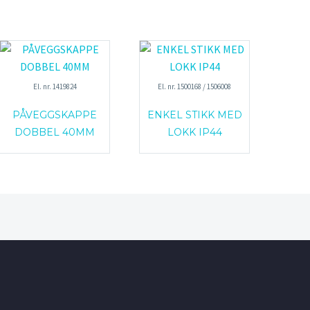
El. nr. 1419824
El. nr. 1500168 / 1506008
PÅVEGGSKAPPE
ENKEL STIKK MED
DOBBEL 40MM
LOKK IP44