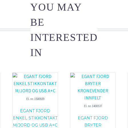
YOU MAY
BE
INTERESTED
IN
El. nr. 1500929
El. nr. 1400537
EGANT FJORD
ENKEL STIKKONTAKT
EGANT FJORD
M/JORD OG USB A+C
BRYTER