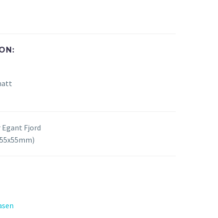
ON:
matt
 Egant Fjord
(55x55mm)
asen