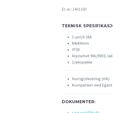
El. nr.: 1401330
TEKNISK SPESIFIKASJ
1-pol/6 16A
84x84mm
IP20
Alpinehvit RAL9003, lak
1/økopakke
Hurtigtilkobling (HK)
Kompatibel med Egant
DOKUMENTER:
Last ned FDV-fil