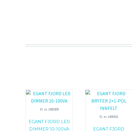
El. nr. 1400309
El. nr. 1400541
EGANT FJORD LED
DIMMER 10-100VA
EGANT FJORD