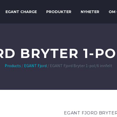
EGANT CHARGE
PRODUKTER
NYHETER
OM 
D BRYTER 1-PO
Products
/
EGANT Fjord
/
EGANT Fjord Bryter 1-pol/6 innfelt
EGANT FJORD BRYTER 