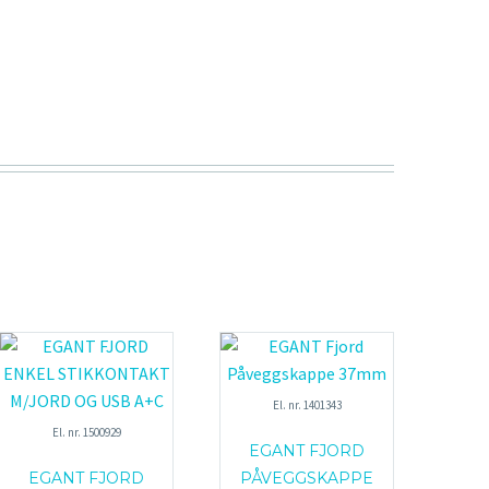
El. nr. 1401343
El. nr. 1500929
EGANT FJORD
EGANT FJORD
PÅVEGGSKAPPE