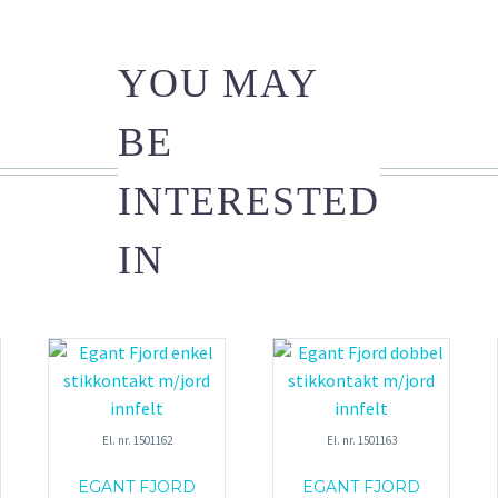
YOU MAY
BE
INTERESTED
IN
El. nr. 1501162
El. nr. 1501163
EGANT FJORD
EGANT FJORD