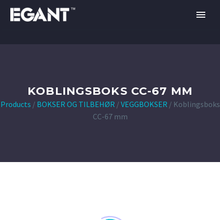
KOBLINGSBOKS CC-67 MM
Products
/
BOKSER OG TILBEHØR
/
VEGGBOKSER
/
Koblingsboks
CC-67 mm