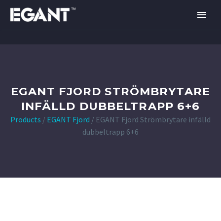
EGANT FJORD STRÖMBRYTARE
INFÄLLD DUBBELTRAPP 6+6
Products
/
EGANT Fjord
/
EGANT Fjord Strömbrytare infälld
dubbeltrapp 6+6