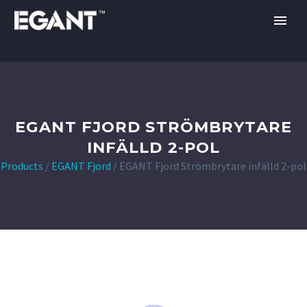
EGANT FJORD STRÖMBRYTARE
INFÄLLD 2-POL
Products
/
EGANT Fjord
/
EGANT Fjord Strömbrytare infälld 2-pol