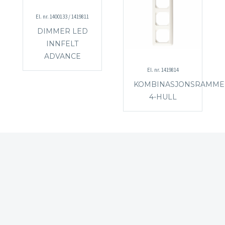
El. nr. 1400133 / 1419811
DIMMER LED
INNFELT
ADVANCE
El. nr. 1419814
KOMBINASJONSRAMME
4-HULL